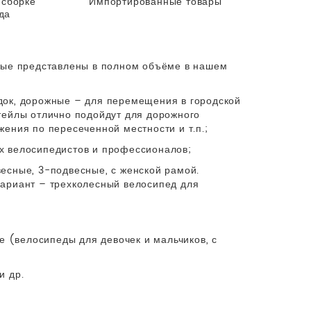
 сборке
Импортированные товары
да
орые представлены в полном объёме в нашем
док, дорожные – для перемещения в городской
тейлы отлично подойдут для дорожного
ения по пересеченной местности и т.п.;
х велосипедистов и профессионалов;
есные, 3-подвесные, с женской рамой.
вариант – трехколесный велосипед для
е (велосипеды для девочек и мальчиков, с
и др.