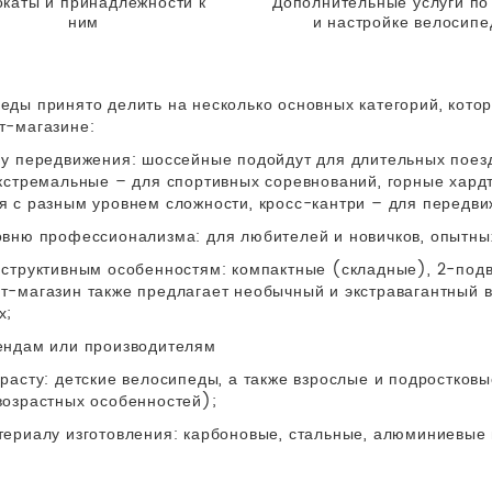
каты и принадлежности к
Дополнительные услуги по
ним
и настройке велосипе
еды принято делить на несколько основных категорий, кот
т-магазине:
пу передвижения: шоссейные подойдут для длительных поез
экстремальные – для спортивных соревнований, горные хард
я с разным уровнем сложности, кросс-кантри – для передвиж
овню профессионализма: для любителей и новичков, опытны
нструктивным особенностям: компактные (складные), 2-подв
т-магазин также предлагает необычный и экстравагантный 
х;
ендам или производителям
зрасту: детские велосипеды, а также взрослые и подростковы
возрастных особенностей);
териалу изготовления: карбоновые, стальные, алюминиевые 