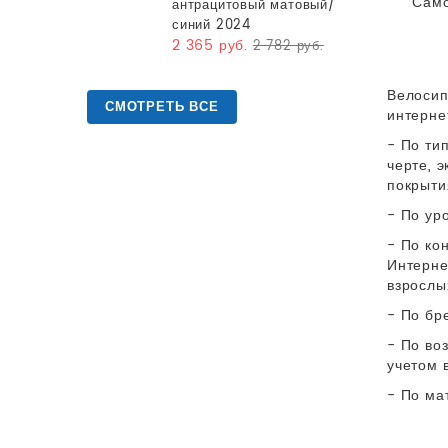
Само
антрацитовый матовый/
синий 2024
2 365 руб.
2 782 руб.
Велосип
СМОТРЕТЬ ВСЕ
интерне
- По ти
черте, 
покрыти
- По ур
- По ко
Интерне
взрослы
- По бр
- По во
учетом 
- По ма