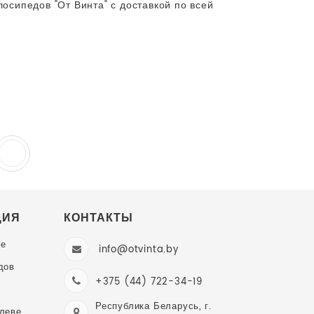
осипедов "От Винта" с доставкой по всей
ЦИЯ
КОНТАКТЫ
ве
info@otvinta.by
дов
+375 (44) 722-34-19
Республика Беларусь, г.
илеве