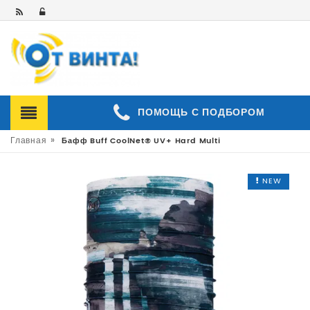
ПОМОЩЬ С ПОДБОРОМ
»
Главная
Бафф Buff CoolNet® UV+ Hard Multi
NEW