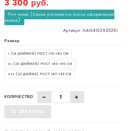
3 300 руб.
В наличии
Нет в наличии
Под заказ (Сроки уточняются после оформления
заказа)
Артикул:
HAG4102920251
Размер
L (18 ДЮЙМОВ) РОСТ 175-182 СМ
XL (20 ДЮЙМОВ) РОСТ 180-190 СМ
XXL (22 ДЮЙМА) РОСТ 187-195 СМ
ДОБАВИТЬ В К
КОЛИЧЕСТВО:
НЕТ В НАЛИЧИИ
ЗАКАЗАТЬ