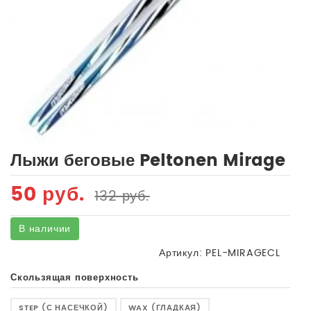
Лыжи беговые Peltonen Mirage
50 руб.
132 руб.
Под заказ
Нет в наличии
В наличии
Артикул:
PEL-MIRAGECL
Скользящая поверхность
STEP (С НАСЕЧКОЙ)
WAX (ГЛАДКАЯ)