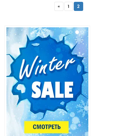
«
1
2