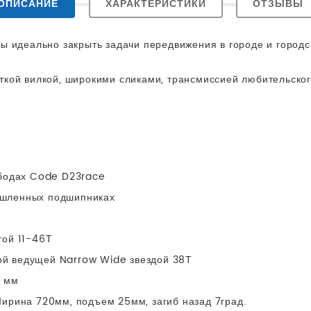
ОПИСАНИЕ
ХАРАКТЕРИСТИКИ
ОТЗЫВЫ
ы идеально закрыть задачи передвижения в городе и городс
ткой вилкой, широкими сликами, трансмиссией любительско
ободах Code D23race
ышленных подшипниках
той 11-46Т
й ведущей Narrow Wide звездой 38Т
0 мм
Ширина 720мм, подъем 25мм, загиб назад 7град.