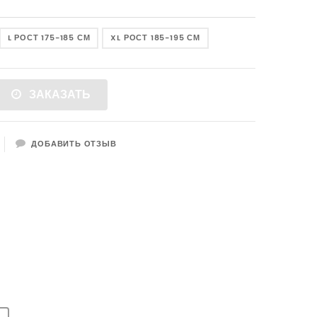
L РОСТ 175-185 СМ
XL РОСТ 185-195 СМ
ДОБАВИТЬ В КОРЗИНУ
НЕТ В НАЛИЧИИ
ЗАКАЗАТЬ
ДОБАВИТЬ ОТЗЫВ