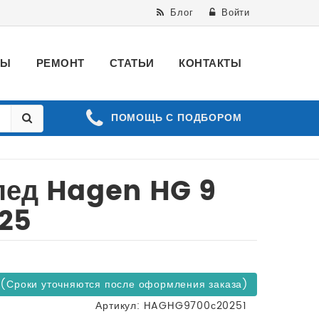
Блог
Войти
ВЫ
РЕМОНТ
СТАТЬИ
КОНТАКТЫ
ПОМОЩЬ С ПОДБОРОМ
пед Hagen HG 9
025
В наличии
 (Сроки уточняются после оформления заказа)
Артикул:
HAGHG9700с20251