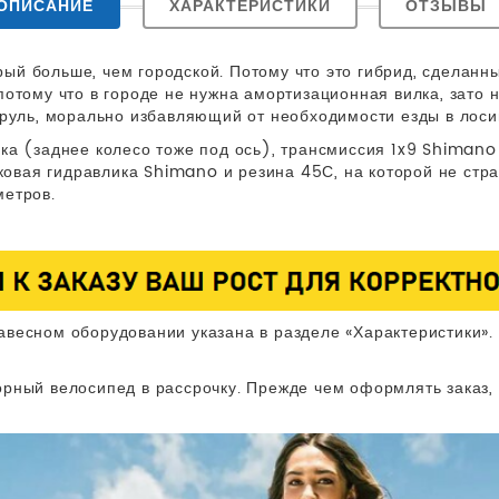
ОПИСАНИЕ
ХАРАКТЕРИСТИКИ
ОТЗЫВЫ
й больше, чем городской. Потому что это гибрид, сделанный
потому что в городе не нужна амортизационная вилка, зато 
 руль, морально избавляющий от необходимости езды в лосин
лка (заднее колесо тоже под ось), трансмиссия 1x9 Shima
сковая гидравлика Shimano и резина 45С, на которой не стра
метров.
авесном оборудовании указана в разделе «Характеристики».
рный велосипед в рассрочку. Прежде чем оформлять заказ,