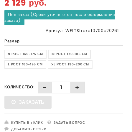
2 129 руб.
В наличии
Нет в наличии
Под заказ (Сроки уточняются после оформления
заказа)
Артикул:
WELTStroke10700c20261
Размер
S РОСТ 165-175 СМ
M РОСТ 170-185 СМ
L РОСТ 180-195 СМ
XL РОСТ 190-200 СМ
ДОБАВИТЬ В К
КОЛИЧЕСТВО:
НЕТ В НАЛИЧИИ
ЗАКАЗАТЬ
КУПИТЬ В 1 КЛИК
ЗАДАТЬ ВОПРОС
ДОБАВИТЬ ОТЗЫВ