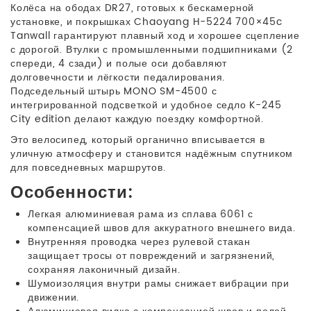
Колёса на ободах DR27, готовых к бескамерной
установке, и покрышках Chaoyang H-5224 700×45c
Tanwall гарантируют плавный ход и хорошее сцепление
с дорогой. Втулки с промышленными подшипниками (2
спереди, 4 сзади) и полые оси добавляют
долговечности и лёгкости педалирования.
Подседельный штырь MONO SM-4500 с
интегрированной подсветкой и удобное седло K-245
City edition делают каждую поездку комфортной.
Это велосипед, который органично вписывается в
уличную атмосферу и становится надёжным спутником
для повседневных маршрутов.
Особенности:
Легкая алюминиевая рама из сплава 6061 с
компенсацией швов для аккуратного внешнего вида.
Внутренняя проводка через рулевой стакан
защищает тросы от повреждений и загрязнений,
сохраняя лаконичный дизайн.
Шумоизоляция внутри рамы снижает вибрации при
движении.