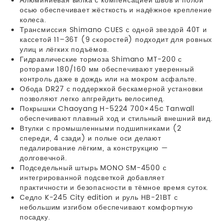
Алюминиевая вилка с компенсацией швов и полой
осью обеспечивает жёсткость и надёжное крепление
колеса.
Трансмиссия Shimano CUES с одной звездой 40T и
кассетой 11–36T (9 скоростей) подходит для ровных
улиц и лёгких подъёмов.
Гидравлические тормоза Shimano MT-200 с
роторами 180/160 мм обеспечивают уверенный
контроль даже в дождь или на мокром асфальте.
Обода DR27 с поддержкой бескамерной установки
позволяют легко апгрейдить велосипед.
Покрышки Chaoyang H-5224 700×45c Tanwall
обеспечивают плавный ход и стильный внешний вид.
Втулки с промышленными подшипниками (2
спереди, 4 сзади) и полые оси делают
педалирование лёгким, а конструкцию —
долговечной.
Подседельный штырь MONO SM-4500 с
интегрированной подсветкой добавляет
практичности и безопасности в тёмное время суток.
Седло K-245 City edition и руль HB-21BT с
небольшим изгибом обеспечивают комфортную
посадку.